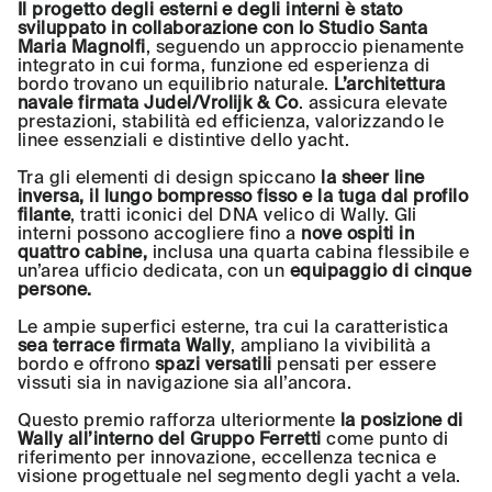
Il progetto degli esterni e degli interni è stato
sviluppato in collaborazione con lo Studio Santa
Maria Magnolfi
, seguendo un approccio pienamente
integrato in cui forma, funzione ed esperienza di
bordo trovano un equilibrio naturale.
L’architettura
navale firmata Judel/Vrolijk & Co
. assicura elevate
prestazioni, stabilità ed efficienza, valorizzando le
linee essenziali e distintive dello yacht.
Tra gli elementi di design spiccano
la sheer line
inversa, il lungo bompresso fisso e la tuga dal profilo
filante
, tratti iconici del DNA velico di Wally. Gli
interni possono accogliere fino a
nove ospiti in
quattro cabine,
inclusa una quarta cabina flessibile e
un’area ufficio dedicata, con un
equipaggio di cinque
persone.
Le ampie superfici esterne, tra cui la caratteristica
sea terrace firmata Wally
, ampliano la vivibilità a
bordo e offrono
spazi versatili
pensati per essere
vissuti sia in navigazione sia all’ancora.
Questo premio rafforza ulteriormente
la posizione di
Wally all’interno del Gruppo Ferretti
come punto di
riferimento per innovazione, eccellenza tecnica e
visione progettuale nel segmento degli yacht a vela.