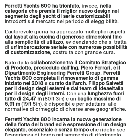
Ferretti Yachts 800 ha trionfato
, invece,
nella
categoria che premia il miglior nuovo design nel
segmento degli yacht di serie customizzabili
introdotti sul mercato nel periodo di eleggibilità.
L’autorevole giuria ha apprezzato molteplici aspetti,
dal layout alla cucina di generose dimensioni fino
alla semplicità di utilizzo
, evidenziando che si tratta
di
un’imbarcazione seriale con numerose possibilità
di customizzazione
, costruita con grande cura.
Nato dalla
collaborazione tra il Comitato Strategico
di Prodotto, presieduto dall’Ing. Piero Ferrari, e il
Dipartimento Engineering Ferretti Group
,
Ferretti
Yachts 800 completa il rinnovamento di gamma
iniziato nel 2018
e
curato dall’arch. Filippo Salvetti
per il design degli esterni e dal team di IdeaeItalia
per il design degli interni.
Con una
lunghezza fuori
tutto di 24,47 m
(80ft 3in) e un
baglio massimo di
5,91 m
(19ft 5in), è disponibile per adattarsi alle
normative di ormeggio di diverse aree geografiche.
Ferretti Yachts 800 incarna la nuova generazione
della flotta del brand ed è espressione di un design
elegante, essenziale e senza tempo
che ridefinisce
l’esperienza di bordo nel segmento di riferimento.