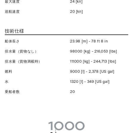
最大速度
24 [kn]
巡航速度
20 [kn]
技術仕様
船体長さ
23.98 [m] - 78 ft 8 in
排水量（貨物なし）
98000 [kg] - 216,053 [lbs]
排水量（貨物満載時）
111000 [kg] - 244,713 [lbs]
燃料
9000 [l] - 2,378 [US gal]
水
1320 [l] - 349 [US gal]
乗船者数
20
1000