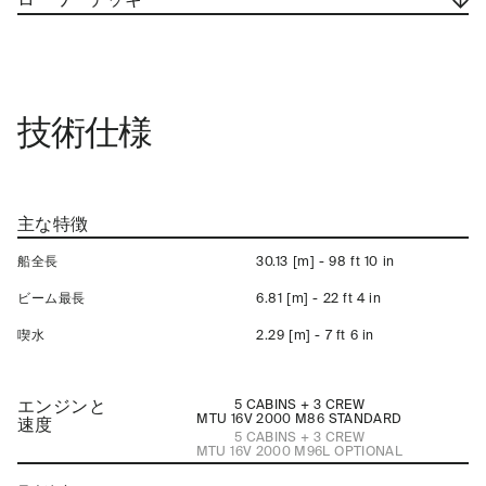
技術仕様
主な特徴
船全長
30.13 [m] - 98 ft 10 in
ビーム最長
6.81 [m] - 22 ft 4 in
喫水
2.29 [m] - 7 ft 6 in
エンジンと
5 CABINS + 3 CREW
MTU 16V 2000 M86
STANDARD
速度
5 CABINS + 3 CREW
MTU 16V 2000 M96L
OPTIONAL