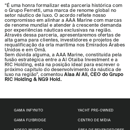
“É uma honra formalizar esta parceria histórica com
o Grupo Ferretti, uma marca de renome global no
setor náutico de luxo. O acordo reflete nosso
compromisso em alinhar a AAA Marine com marcas
de renome mundial e atender à crescente demanda
por experiências náuticas exclusivas na região.
Através dessa parceria, apresentaremos ofertas de
alta gama para clientes, investidores e projetos de
requalificação da orla marítima nos Emirados Árabes
Unidos e em Omã.
Sem dúvida alguma, a AAA Marine, constituída pela
fusão estratégica entre a Al Otaiba Investment e a
RIC Holding, está na posição ideal para escrever o
próximo capítulo do desenvolvimento da náutica de
luxo na região”, comentou
Alaa Al Ali, CEO do Grupo
RIC Holding & NG9 Hold.
GAMA INFYNITO
YACHT PRE-OWNED
GAMA FLYBRIDGE
CENTRO DE MÍDIA
NOSSO MUNDO
ÁREA DE REVENDEDORES