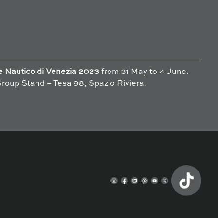
e Nautico di Venezia 2023
from 31 May to 4 June.
 Group Stand – Tesa 98, Spazio Riviera.