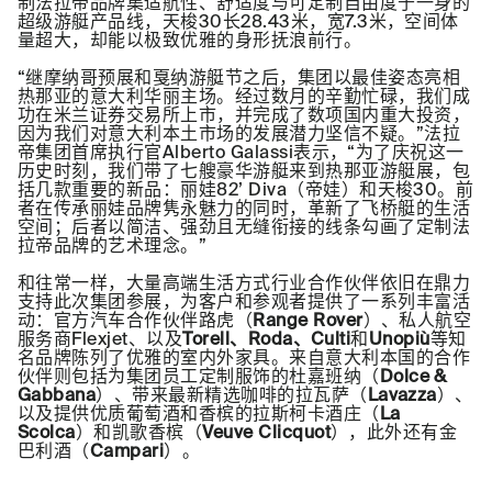
制法拉帝品牌集适航性、舒适度与可定制自由度于一身的
超级游艇产品线，天梭30长28.43米，宽7.3米，空间体
量超大，却能以极致优雅的身形抚浪前行。
“继摩纳哥预展和戛纳游艇节之后，集团以最佳姿态亮相
热那亚的意大利华丽主场。经过数月的辛勤忙碌，我们成
功在米兰证券交易所上市，并完成了数项国内重大投资，
因为我们对意大利本土市场的发展潜力坚信不疑。”法拉
帝集团首席执行官Alberto Galassi表示，“为了庆祝这一
历史时刻，我们带了七艘豪华游艇来到热那亚游艇展，包
括几款重要的新品：丽娃82’ Diva（帝娃）和天梭30。前
者在传承丽娃品牌隽永魅力的同时，革新了飞桥艇的生活
空间；后者以简洁、强劲且无缝衔接的线条勾画了定制法
拉帝品牌的艺术理念。”
和往常一样，大量高端生活方式行业合作伙伴依旧在鼎力
支持此次集团参展，为客户和参观者提供了一系列丰富活
动：官方汽车合作伙伴路虎（
Range Rover
）、私人航空
服务商Flexjet、以及
Torell、Roda、Culti
和
Unopiù
等知
名品牌陈列了优雅的室内外家具。来自意大利本国的合作
伙伴则包括为集团员工定制服饰的杜嘉班纳（
Dolce &
Gabbana
）、带来最新精选咖啡的拉瓦萨（
Lavazza
）、
以及提供优质葡萄酒和香槟的拉斯柯卡酒庄（
La
Scolca
）和凯歌香槟（
Veuve Clicquot
），此外还有金
巴利酒（
Campari
）。