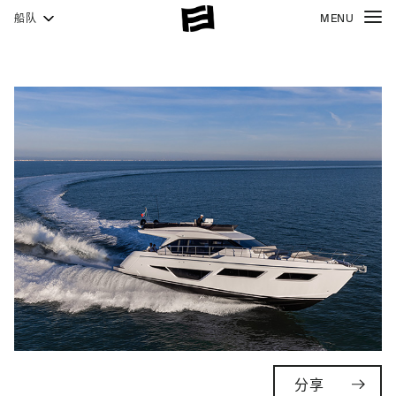
船队
MENU
分享