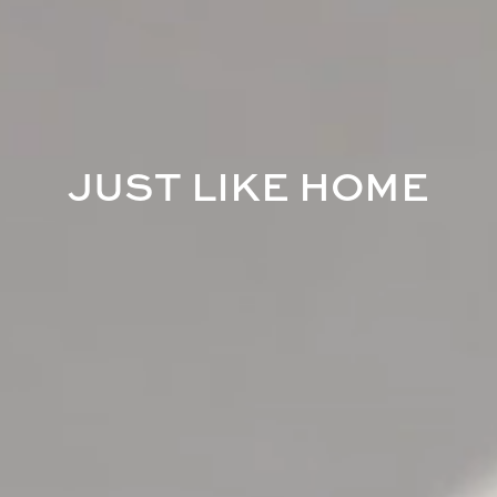
J
U
S
T
L
I
K
E
H
O
M
E