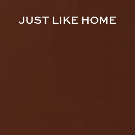
J
U
S
T
L
I
K
E
H
O
M
E