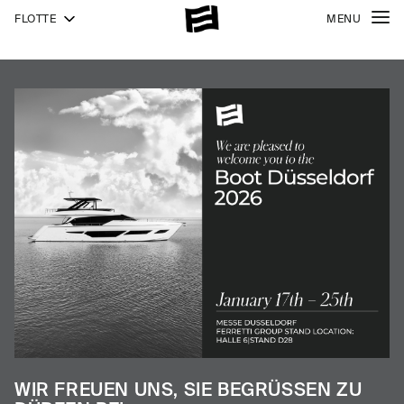
FLOTTE
MENU
940
NEW
1000
1000
SKYDECK
WIR FREUEN UNS, SIE BEGRÜSSEN ZU D