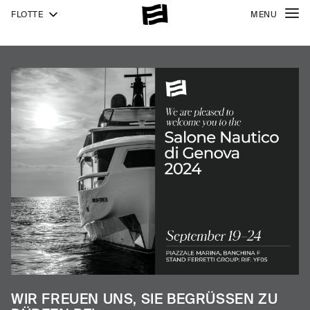
FLOTTE
MENU
940
NEW
1000
1000
SKYDECK
WIR FREUEN UNS, SIE BEGRÜSSEN ZU D