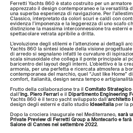
Ferretti Yachts 860 è stato costruito per un armatore 
apprezzato il design contemporaneo e la versatilità di 
una superba esperienza di navigazione. Per l’allestim
Classico, interpretato da colori scuri e caldi con cont
evidenza l’imponenza e la leggerezza di uno scafo che
distinzione la massima interconnessione tra esterni e 
spettacolare vetrata apribile a dritta.
L’evoluzione degli stilemi e l’attenzione ai dettagli arc
Yachts 860 la sintesi ideale della visione progettuale 
di arredo si segnalano infatti le curvature di ispirazi
scala sinusoidale che collega il ponte principale al po
baricentro del layout degli interni. L’obiettivo è la c
armonia, per una perfetta e ricercata atmosfera a bordo
contemporanea del marchio, quel “Just like Home” di
comfort, italianità, design senza tempo e artigianalità
Frutto della collaborazione tra il
Comitato Strategico 
dall’
Ing. Piero Ferrari
e il
Dipartimento Engineering F
Yachts 860 è il terzo yacht sviluppato dall’
architetto 
design degli esterni e dallo studio
Ideaeitalia
per la p
Dopo la crociera inaugurale nel Mediterraneo,
sarà u
Private Preview di Ferretti Group a Montecarlo e farà
Salone di Cannes nel settembre 2022
.