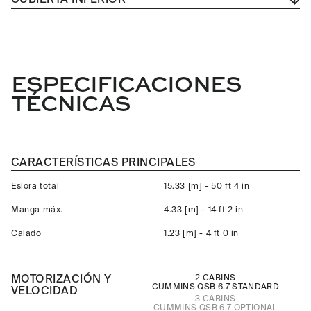
ESPECIFICACIONES
TÉCNICAS
CARACTERÍSTICAS PRINCIPALES
Eslora total
15.33 [m] - 50 ft 4 in
Manga máx.
4.33 [m] - 14 ft 2 in
Calado
1.23 [m] - 4 ft 0 in
MOTORIZACIÓN Y
2 CABINS
CUMMINS QSB 6.7
STANDARD
VELOCIDAD
3 CABINS
CUMMINS QSB 6.7
OPTIONAL