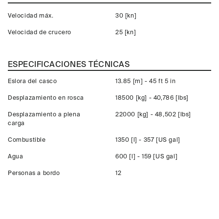
Velocidad máx.
30 [kn]
Velocidad de crucero
25 [kn]
ESPECIFICACIONES TÉCNICAS
Eslora del casco
13.85 [m] - 45 ft 5 in
Desplazamiento en rosca
18500 [kg] - 40,786 [lbs]
Desplazamiento a plena
22000 [kg] - 48,502 [lbs]
carga
Combustible
1350 [l] - 357 [US gal]
Agua
600 [l] - 159 [US gal]
Personas a bordo
12