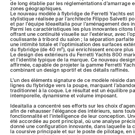
de long établie par les réglementations d’amarrage e
zones géographiques.
Le nouveau modèle à flybridge de Ferretti Yachts est 
stylistique réalisée par l’architecte Filippo Salvetti p
et par l’équipe IdeaeItalia pour l’aménagement des in
Parmi les caractéristiques les plus innovantes citons
offrant une continuité visuelle sur l’extérieur, avec l’
coulissante à tribord du salon ; la séparation parfait
une intimité totale et l’optimisation des surfaces ext
du flybridge (de 40 m²), qui enrichissent encore plus
Le design des extérieurs du Ferretti Yachts 800 mar
et l’identité typique de la marque. Ce nouveau desig
affirmée, capable de projeter la gamme Ferretti Yachts
combinant un design sportif et des détails raffinés.
L’un des éléments signature de ce modèle réside dan
lignes du flybridge vers la poupe, marquant l’abando
traditionnel à la coque. Le résultat est un équilibre p
intemporelle, dynamisme et volume imposant.
Ideaitalia a concentré ses efforts sur les choix d'age
afin de rehausser l'élégance des intérieurs, sans tou
fonctionnalité et l’intelligence de leur conception. Un
été accordée au pont principal, où une analyse précis
donné une configuration innovante, dans laquelle la cu
la coursive principale et sur le poste de pilotage, en