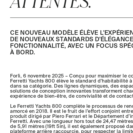
ATTENTES.
CE NOUVEAU MODÈLE ÉLÈVE L'EXPÉRIEN
DE NOUVEAUX STANDARDS D'ÉLÉGANCE
FONCTIONNALITÉ, AVEC UN FOCUS SPÉCI
À BORD.
Forlì, 6 novembre 2025 – Conçu pour maximiser le co
Ferretti Yachts 800 élève le standard d’habitabilité à
dans sa catégorie. Des lignes dynamiques, des espa
solutions de conception innovantes transforment ch
expérience de bien-être, de convivialité et de contact
Le Ferretti Yachts 800 complète le processus de re
amorcé en 2018. Il est le fruit de l’effort conjoint ent
produit dirigé par Piero Ferrari et le Département d’
Ferretti. Avec une longueur hors tout de 24,47 mètres
de 5,91 mètres (19ft 5in), il est également proposé d
plateforme arrière raccourcie, pour respecter la lim