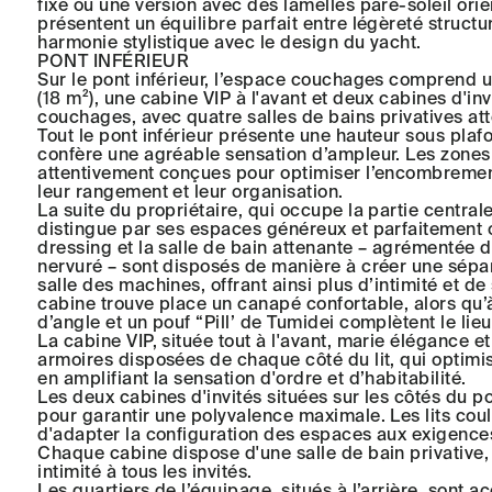
fixe ou une version avec des lamelles pare-soleil ori
présentent un équilibre parfait entre légèreté structu
harmonie stylistique avec le design du yacht.
PONT INFÉRIEUR
Sur le pont inférieur, l’espace couchages comprend u
(18 m²), une cabine VIP à l'avant et deux cabines d'invi
couchages, avec quatre salles de bains privatives at
Tout le pont inférieur présente une hauteur sous plaf
confère une agréable sensation d’ampleur. Les zone
attentivement conçues pour optimiser l’encombrement
leur rangement et leur organisation.
La suite du propriétaire, qui occupe la partie centrale
distingue par ses espaces généreux et parfaitement or
dressing et la salle de bain attenante – agrémentée
nervuré – sont disposés de manière à créer une sépar
salle des machines, offrant ainsi plus d’intimité et de
cabine trouve place un canapé confortable, alors qu’à
d’angle et un pouf “Pill’ de Tumidei complètent le lieu
La cabine VIP, située tout à l'avant, marie élégance et
armoires disposées de chaque côté du lit, qui optimi
en amplifiant la sensation d'ordre et d’habitabilité.
Les deux cabines d'invités situées sur les côtés du p
pour garantir une polyvalence maximale. Les lits cou
d'adapter la configuration des espaces aux exigence
Chaque cabine dispose d'une salle de bain privative, o
intimité à tous les invités.
Les quartiers de l’équipage, situés à l’arrière, sont a