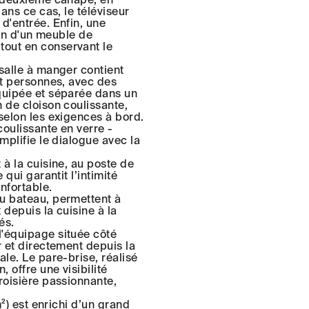
ans ce cas, le téléviseur
d'entrée. Enfin, une
ion d'un meuble de
tout en conservant le
 salle à manger contient
it personnes, avec des
équipée et séparée dans un
 de cloison coulissante,
selon les exigences à bord.
coulissante en verre -
mplifie le dialogue avec la
 à la cuisine, au poste de
 qui garantit l’intimité
nfortable.
du bateau, permettent à
 depuis la cuisine à la
és.
l'équipage située côté
r et directement depuis la
ale. Le pare-brise, réalisé
 offre une visibilité
roisière passionnante,
m²) est enrichi d’un grand