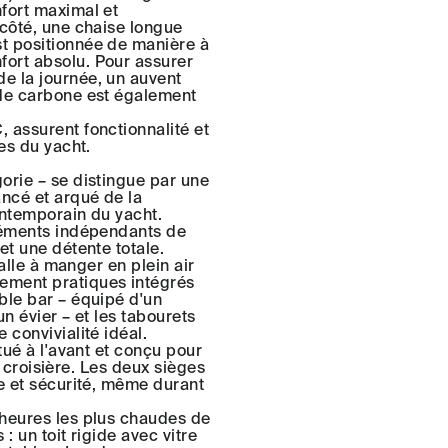
fort maximal et
 côté, une chaise longue
t positionnée de manière à
ort absolu. Pour assurer
e la journée, un auvent
 de carbone est également
 assurent fonctionnalité et
es du yacht.
orie – se distingue par une
ancé et arqué de la
ontemporain du yacht.
éléments indépendants de
et une détente totale.
salle à manger en plein air
ement pratiques intégrés
ble bar – équipé d'un
un évier – et les tabourets
 convivialité idéal.
tué à l'avant et conçu pour
en croisière. Les deux sièges
te et sécurité, même durant
 heures les plus chaudes de
: un toit rigide avec vitre