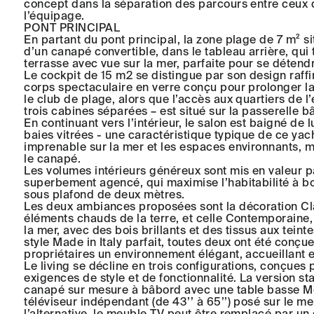
concept dans la séparation des parcours entre ceux d
l’équipage.
PONT PRINCIPAL
En partant du pont principal, la zone plage de 7 m² si
d’un canapé convertible, dans le tableau arrière, qui
terrasse avec vue sur la mer, parfaite pour se détend
Le cockpit de 15 m2 se distingue par son design raffi
corps spectaculaire en verre conçu pour prolonger la 
le club de plage, alors que l’accès aux quartiers de
trois cabines séparées – est situé sur la passerelle b
En continuant vers l’intérieur, le salon est baigné d
baies vitrées - une caractéristique typique de ce yach
imprenable sur la mer et les espaces environnants, m
le canapé.
Les volumes intérieurs généreux sont mis en valeur p
superbement agencé, qui maximise l’habitabilité à bo
sous plafond de deux mètres.
Les deux ambiances proposées sont la décoration Clas
éléments chauds de la terre, et celle Contemporaine,
la mer, avec des bois brillants et des tissus aux teint
style Made in Italy parfait, toutes deux ont été conçue
propriétaires un environnement élégant, accueillant 
Le living se décline en trois configurations, conçues
exigences de style et de fonctionnalité. La version s
canapé sur mesure à bâbord avec une table basse Mol
téléviseur indépendant (de 43’’ à 65’’) posé sur le m
l’alternative, le meuble TV peut être remplacé par u