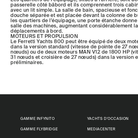
passerelle côté bâbord et ils comprennent trois cab
avec un lit simple. La salle de bain, spacieuse et fon
douche séparée et est placée devant la colonne de b
les quartiers de l’équipage, une porte étanche donne
salle des machines, augmentant considérablement la p
déplacements à bord.
MOTEURS ET PROPULSION
Le Ferretti Yachts 800 peut être équipé de deux mo
dans la version standard (vitesse de pointe de 27 nœu
nœuds) ou de deux moteurs MAN V12 de 1800 HP (vit
31 nœuds et croisière de 27 nœuds) dans la version 
préliminaires.
GAMME INFYNITO
YACHTS D'OCCASION
GAMME FLYBRIDGE
MEDIACENTER