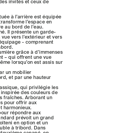
es invités et ceux de
tuée à l’arrière est équipée
 transforme l’espace en
re au bord de l'eau.
né. Il présente un garde-
vue vers l'extérieur et vers
 l’équipage - comprenant
âbord.
e lumière grâce à d’immenses
t – qui offrent une vue
ême lorsqu’on est assis sur
ar un mobilier
rd, et par une hauteur
sique, qui privilégie les
 inspirée des couleurs de
es fraîches. Arborant un
s pour offrir aux
et harmonieux.
 pour répondre aux
tandard prévoit un grand
teni en option et un
euble à tribord. Dans
n deuxième canapé, en