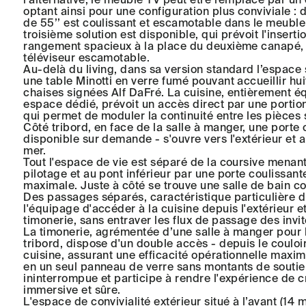
optant ainsi pour une configuration plus conviviale : d
de 55’’ est coulissant et escamotable dans le meuble 
troisième solution est disponible, qui prévoit l'insert
rangement spacieux à la place du deuxième canapé, 
téléviseur escamotable.
Au-delà du living, dans sa version standard l’espace
une table Minotti en verre fumé pouvant accueillir hu
chaises signées Alf DaFré. La cuisine, entièrement 
espace dédié, prévoit un accès direct par une portion
qui permet de moduler la continuité entre les pièces 
Côté tribord, en face de la salle à manger, une porte 
disponible sur demande - s'ouvre vers l'extérieur et a
mer.
Tout l'espace de vie est séparé de la coursive menant
pilotage et au pont inférieur par une porte coulissante
maximale. Juste à côté se trouve une salle de bain co
Des passages séparés, caractéristique particulière 
l'équipage d'accéder à la cuisine depuis l'extérieur et
timonerie, sans entraver les flux de passage des invit
La timonerie, agrémentée d’une salle à manger pour 
tribord, dispose d'un double accès - depuis le couloi
cuisine, assurant une efficacité opérationnelle maxim
en un seul panneau de verre sans montants de soutien,
ininterrompue et participe à rendre l'expérience de c
immersive et sûre.
L'espace de convivialité extérieur situé à l’avant (14 