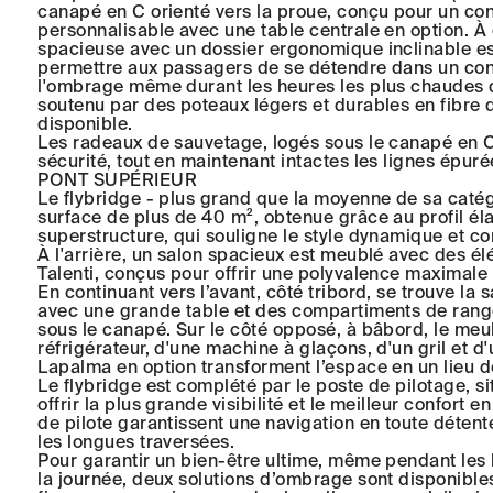
canapé en C orienté vers la proue, conçu pour un con
personnalisable avec une table centrale en option. À
spacieuse avec un dossier ergonomique inclinable es
permettre aux passagers de se détendre dans un conf
l'ombrage même durant les heures les plus chaudes d
soutenu par des poteaux légers et durables en fibre
disponible.
Les radeaux de sauvetage, logés sous le canapé en C,
sécurité, tout en maintenant intactes les lignes épuré
PONT SUPÉRIEUR
Le flybridge - plus grand que la moyenne de sa catég
surface de plus de 40 m², obtenue grâce au profil él
superstructure, qui souligne le style dynamique et c
À l'arrière, un salon spacieux est meublé avec des 
Talenti, conçus pour offrir une polyvalence maximale 
En continuant vers l’avant, côté tribord, se trouve la 
avec une grande table et des compartiments de rang
sous le canapé. Sur le côté opposé, à bâbord, le meu
réfrigérateur, d'une machine à glaçons, d'un gril et d'
Lapalma en option transforment l’espace en un lieu de
Le flybridge est complété par le poste de pilotage, si
offrir la plus grande visibilité et le meilleur confort 
de pilote garantissent une navigation en toute déten
les longues traversées.
Pour garantir un bien-être ultime, même pendant les
la journée, deux solutions d’ombrage sont disponibles 