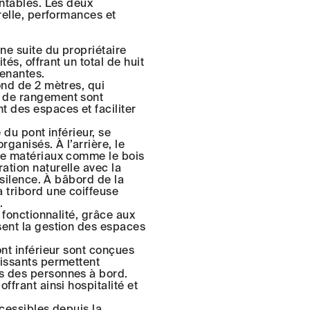
entables. Les deux
relle, performances et
ne suite du propriétaire
tés, offrant un total de huit
tenantes.
ond de 2 mètres, qui
s de rangement sont
 des espaces et faciliter
 du pont inférieur, se
ganisés. À l’arrière, le
 de matériaux comme le bois
ation naturelle avec la
 silence. À bâbord de la
 tribord une coiffeuse
.
 fonctionnalité, grâce aux
sent la gestion des espaces
ont inférieur sont conçues
lissants permettent
s des personnes à bord.
ffrant ainsi hospitalité et
ccessibles depuis la