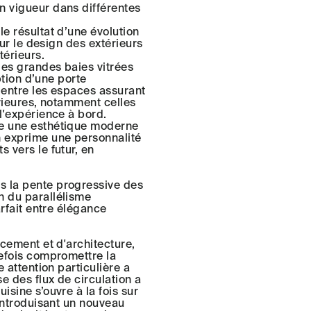
n vigueur dans différentes
le résultat d’une évolution
our le design des extérieurs
térieurs.
 les grandes baies vitrées
option d’une porte
e entre les espaces assurant
érieures, notamment celles
 l'expérience à bord.
ie une esthétique moderne
n exprime une personnalité
 vers le futur, en
s la pente progressive des
n du parallélisme
arfait entre élégance
ncement et d'architecture,
tefois compromettre la
e attention particulière a
e des flux de circulation a
isine s’ouvre à la fois sur
 introduisant un nouveau